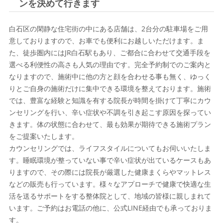
ンを決めて行きます
白石区の閑静な住宅街の中にある店舗は、2台分の駐車場をご用
意しておりますので、お車でも便利にお越しいただけます。ま
た、徒歩圏内にはJR白石駅もあり、ご都合に合わせて交通手段を
選べる利便性の高さも人気の理由です。完全予約制でのご案内と
なりますので、施術中に他の方と顔を合わせる事も無く、ゆっく
りとご自身の施術だけに集中できる環境を整えております。施術
では、豊富な経験と知識を有する院長が時間を掛けて丁寧にカウ
ンセリングを行い、辛い症状や不調を引き起こす原因を探ってい
きます。体の状態に合わせて、最も効果が期待できる施術プラン
をご提案いたします。
カウンセリングでは、ライフスタイルについてもお伺いいたしま
す。睡眠環境が整っていない事で辛い症状が出ているケースもあ
りますので、その際には院長が厳選した健康まくらやマットレス
などの販売も行っています。様々なアプローチで健康で快適な生
活を送るサポートをする整体院として、地域の皆様に親しまれて
います。ご予約はお電話の他に、公式LINE経由でも承っておりま
す。