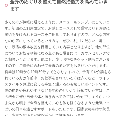
全身のめぐりを整えて自然治癒力を高めていき
ます
多くの方が気軽に通えるように、メニューもシンプルにしていま
す。初回のご利用限定で、お試しコースとして通常よりもお得に
施術を受けられるコースをご用意しておりますので、どんな内容
なのか気になっているという方は、ぜひご利用ください。肩こ
り、腰痛の根本改善を目指していく内容となりますが、他の部位
についてお悩みや気になる点がある場合には、カウンセリングで
ご相談いただけます。他にも、少しお得なチケット制もございま
すので、ご都合に合わせて最善の通い方をお選びいただけます。
営業は10時から19時30分までとなりますので、子育てや介護をさ
れている方は午前中、お仕事をされている方は夕方など、ライフ
スタイルを無理に変える事無く通えるのも嬉しいポイントです。
体の痛みや疲れやすさなどを年齢のせいだと諦めていた方は、こ
の機会にぜひ自分の体と向き合ってみてはいかがでしょうか。つ
ま先から頭まで全身を整えて、心も体も軽くなるような元気いっ
ぱいの日々を過ごすサポートをいたします。国家資格を持つ院長
が、豊富な知識と経験を活かして施術を行います。