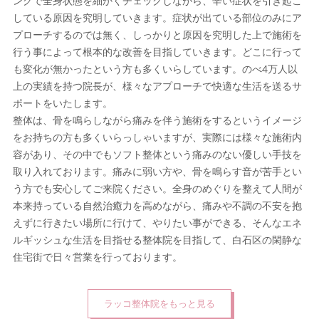
ングで全身状態を細かくチェックしながら、辛い症状を引き起こ
している原因を究明していきます。症状が出ている部位のみにア
プローチするのでは無く、しっかりと原因を究明した上で施術を
行う事によって根本的な改善を目指していきます。どこに行って
も変化が無かったという方も多くいらしています。のべ4万人以
上の実績を持つ院長が、様々なアプローチで快適な生活を送るサ
ポートをいたします。
整体は、骨を鳴らしながら痛みを伴う施術をするというイメージ
をお持ちの方も多くいらっしゃいますが、実際には様々な施術内
容があり、その中でもソフト整体という痛みのない優しい手技を
取り入れております。痛みに弱い方や、骨を鳴らす音が苦手とい
う方でも安心してご来院ください。全身のめぐりを整えて人間が
本来持っている自然治癒力を高めながら、痛みや不調の不安を抱
えずに行きたい場所に行けて、やりたい事ができる、そんなエネ
ルギッシュな生活を目指せる整体院を目指して、白石区の閑静な
住宅街で日々営業を行っております。
ラッコ整体院をもっと見る