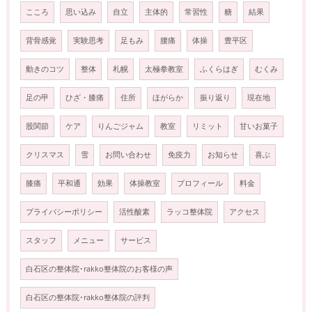
こころ
思い込み
自立
主体的
常習性
糖
結果
背骨感覚
実験思考
足もみ
腰痛
体操
豊平区
動きのコツ
整体
札幌
太極拳教室
ふくらはぎ
むくみ
足の甲
ひざ・膝痛
住所
ほがらか
振り返り
現在地
股関節
ケア
りんごジャム
教室
リミット
甘いお菓子
クリスマス
雪
お問い合わせ
免疫力
お知らせ
喜ぶ
膝痛
平和通
効果
体操教室
プロフィール
料金
プライバシーポリシー
活性酸素
ラッコ整体院
アクセス
スタッフ
メニュー
サービス
白石区の整体院･rakko整体院のお客様の声
白石区の整体院･rakko整体院の評判