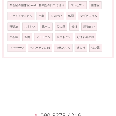
白石区の整体院･rakko整体院の口コミ情報
コンセプト
整体院
ファイトケミカル
言葉
しゃがむ
体調
マグネシウム
呼吸法
ストレス
集中力
足の形
性格
動物占い
白石区
聖書
メラトニン
セロトニン
ひまわりの種
マッサージ
へバーデン結節
整体スキル
達人技
森林浴
090-8273-4216