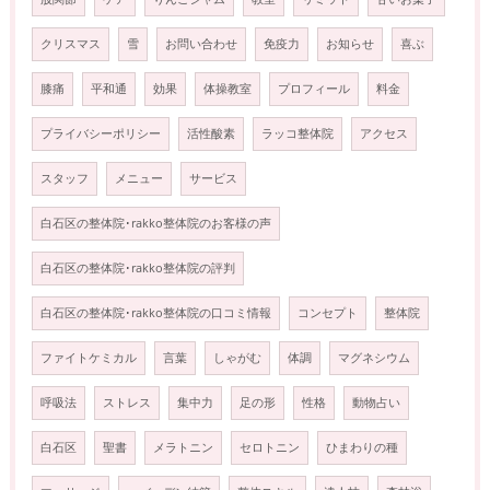
クリスマス
雪
お問い合わせ
免疫力
お知らせ
喜ぶ
膝痛
平和通
効果
体操教室
プロフィール
料金
プライバシーポリシー
活性酸素
ラッコ整体院
アクセス
スタッフ
メニュー
サービス
白石区の整体院･rakko整体院のお客様の声
白石区の整体院･rakko整体院の評判
白石区の整体院･rakko整体院の口コミ情報
コンセプト
整体院
ファイトケミカル
言葉
しゃがむ
体調
マグネシウム
呼吸法
ストレス
集中力
足の形
性格
動物占い
白石区
聖書
メラトニン
セロトニン
ひまわりの種