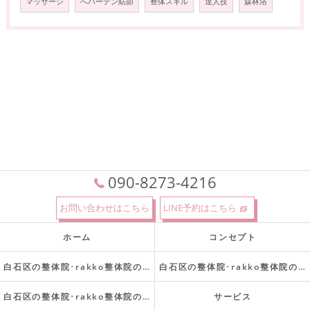
マッサージ
へバーデン結節
整体スキル
達人技
森林浴
090-8273-4216
お問い合わせはこちら
LINE予約はこちら
ホーム
コンセプト
白石区の整体院･rakko整体院の口コミ情報
白石区の整体院･rakko整体院の評判
白石区の整体院･rakko整体院のお客様の声
サービス