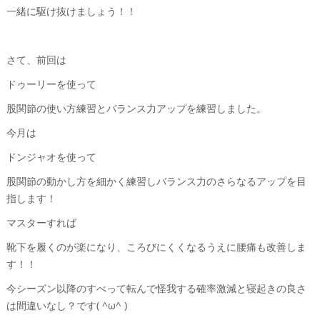
一緒に駆け抜けましょう！！
さて、前回は
ドゥーリーを使って
股関節の使い方練習とバランス力アップを練習しました。
今月は
ドンジャオを使って
股関節の動かし方を細かく練習しバランス力のさらなるアップを目
指します！
マスターすれば
靴下を履くのが楽になり、ころびにくくなるうえに腰痛も改善しま
す！！
今シーズン以降のすべって転んで怪我する確率激減と寝起きの良さ
は間違いなし？です( ^ω^ )