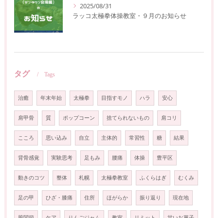
2025/08/31
ラッコ太極拳体操教室・９月のお知らせ
タグ
Tags
治癒
年末年始
太極拳
目指すモノ
ハラ
安心
肩甲骨
質
ポップコーン
捨てられないもの
肩コリ
こころ
思い込み
自立
主体的
常習性
糖
結果
背骨感覚
実験思考
足もみ
腰痛
体操
豊平区
動きのコツ
整体
札幌
太極拳教室
ふくらはぎ
むくみ
足の甲
ひざ・膝痛
住所
ほがらか
振り返り
現在地
股関節
ケア
りんごジャム
教室
リミット
甘いお菓子