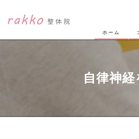
ホーム
白
白
自律神経
白